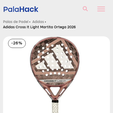
Hack
Pala
Palas de Padel
›
Adidas
›
Adidas Cross It Light Martita Ortega 2026
Palas de Padel
Consultorio
-26%
Comparador
Blog