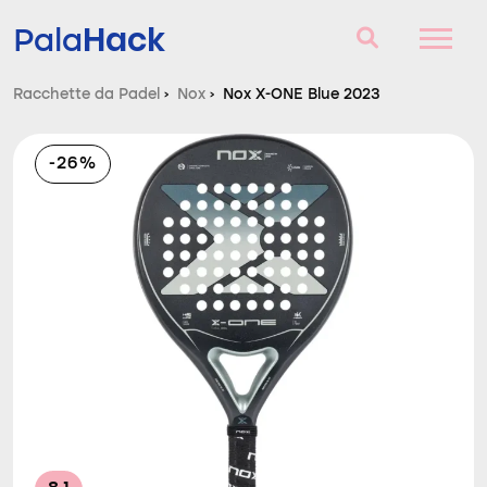
Hack
Pala
Racchette da Padel
›
Nox
›
Nox X-ONE Blue 2023
Racchette da Padel
-26%
Domande e risposte
Comparatore
Blog