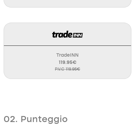
TradeINN
119.95€
P.V.C 119.95€
02. Punteggio