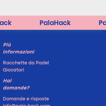
Più
informazioni
Racchette da Padel
Giocatori
Hai
domande?
Domande e risposte