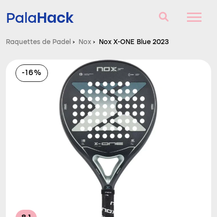
Hack
Pala
Raquettes de Padel
›
Nox
›
Nox X-ONE Blue 2023
Raquettes de Padel
-16%
Questions et réponses
Comparateur
Blog