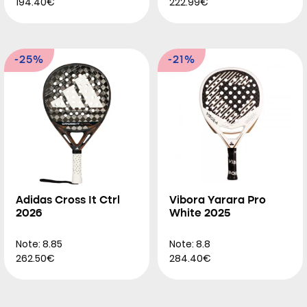
194.40€
222.99€
-25%
-21%
Adidas Cross It Ctrl
Vibora Yarara Pro
2026
White 2025
Note: 8.85
Note: 8.8
262.50€
284.40€