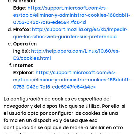
Microsoft
Edge
:
https://support.microsoft.com/es-
es/topic/eliminar-y-administrar-cookies-168dab11-
0753-043d-7c16-ede5947fc64d
Firefox
:
http://support.mozilla.org/es/kb/impedir-
que-los-sitios-web-guarden-sus-preferencia
Opera
(en
inglés):
http://help.opera.com/Linux/10.60/es-
ES/cookies.html
Internet
Explorer
:
https://support.microsoft.com/es-
es/topic/eliminar-y-administrar-cookies-168dab11-
0753-043d-7c16-ede5947fc64d#ie=
La configuración de cookies es específica del
navegador y del dispositivo que se utiliza. Por ello, si
el usuario opta por configurar las cookies de una
forma en un dispositivo y desea que esa
configuración se aplique de manera similar en otro