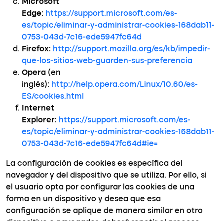
Microsoft
Edge
:
https://support.microsoft.com/es-
es/topic/eliminar-y-administrar-cookies-168dab11-
0753-043d-7c16-ede5947fc64d
Firefox
:
http://support.mozilla.org/es/kb/impedir-
que-los-sitios-web-guarden-sus-preferencia
Opera
(en
inglés):
http://help.opera.com/Linux/10.60/es-
ES/cookies.html
Internet
Explorer
:
https://support.microsoft.com/es-
es/topic/eliminar-y-administrar-cookies-168dab11-
0753-043d-7c16-ede5947fc64d#ie=
La configuración de cookies es específica del
navegador y del dispositivo que se utiliza. Por ello, si
el usuario opta por configurar las cookies de una
forma en un dispositivo y desea que esa
configuración se aplique de manera similar en otro