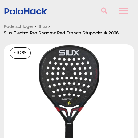
Hack
Pala
Padelschläger
›
Siux
›
Siux Electra Pro Shadow Red Franco Stupackzuk 2026
Padelschläger
Fragen und Antworten
-10%
Vergleich
Blog