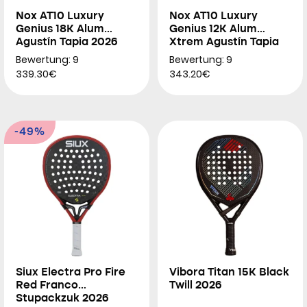
Nox AT10 Luxury
Nox AT10 Luxury
Genius 18K Alum
Genius 12K Alum
Agustín Tapia 2026
Xtrem Agustín Tapia
2026
Bewertung: 9
Bewertung: 9
339.30€
343.20€
-49%
Siux Electra Pro Fire
Vibora Titan 15K Black
Red Franco
Twill 2026
Stupackzuk 2026