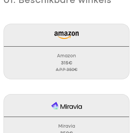
01. Beschikbare winkels
Amazon
315€
A.P.P 350€
Miravia