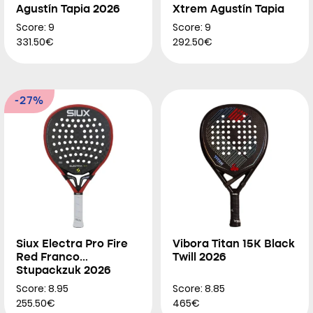
Agustín Tapia 2026
Xtrem Agustín Tapia
2026
Score: 9
Score: 9
331.50€
292.50€
-27%
Siux Electra Pro Fire
Vibora Titan 15K Black
Red Franco
Twill 2026
Stupackzuk 2026
Score: 8.95
Score: 8.85
255.50€
465€