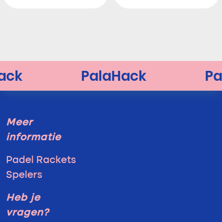
Meer
informatie
Padel Rackets
Spelers
Heb je
vragen?