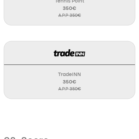
Tennis Point
350€
A.P.P 350€
TradeINN
350€
A.P.P 350€