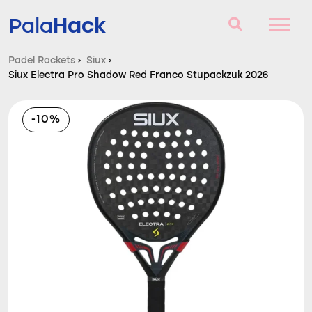
Hack
Pala
Padel Rackets
›
Siux
›
Siux Electra Pro Shadow Red Franco Stupackzuk 2026
Padel Rackets
Vragen en antwoorden
-10%
Vergelijker
Blog