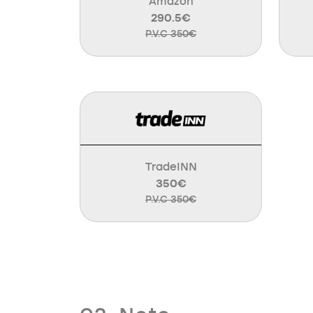
Amazon
290.5€
P.V.C 350€
TradeINN
350€
P.V.C 350€