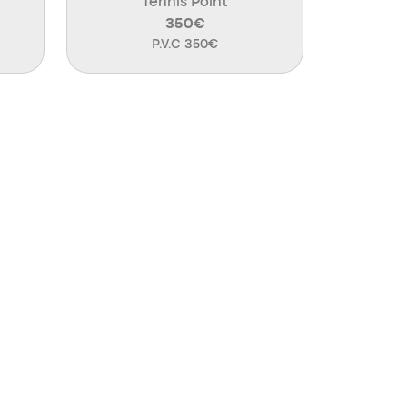
Tennis Point
350€
P.V.C 350€