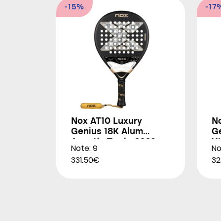
-15%
-17
Nox AT10 Luxury
N
Genius 18K Alum
G
Agustín Tapia 2026
X
Note: 9
No
2
331.50€
32