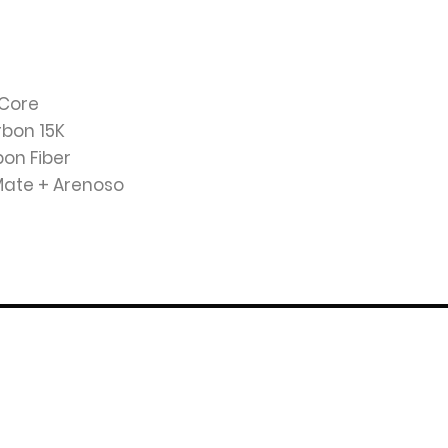
 Core
rbon 15K
bon Fiber
 Mate + Arenoso