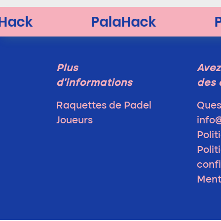
Plus
Avez
d'informations
des 
Raquettes de Padel
Ques
Joueurs
info
Polit
Polit
confi
Ment