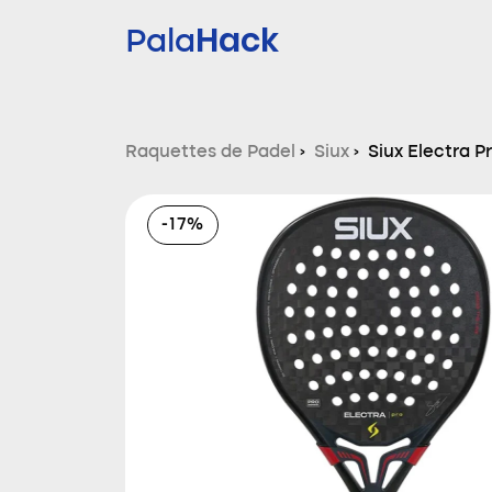
Hack
Pala
Raquettes de Padel
›
Siux
›
Siux Electra 
2026
-17%