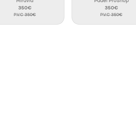
Miravia
Padel ProShop
350€
350€
P.V.C 350€
P.V.C 350€