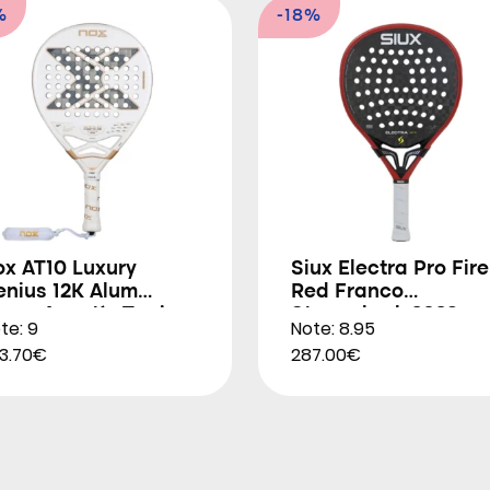
%
-18%
ox AT10 Luxury
Siux Electra Pro Fire
enius 12K Alum
Red Franco
trem Agustín Tapia
Stupackzuk 2026
te: 9
Note: 8.95
026
3.70€
287.00€