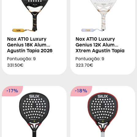
Nox AT10 Luxury
Nox AT10 Luxury
Genius 18K Alum
Genius 12K Alum
Agustín Tapia 2026
Xtrem Agustín Tapia
2026
Pontuação: 9
Pontuação: 9
331.50€
323.70€
-17%
-18%