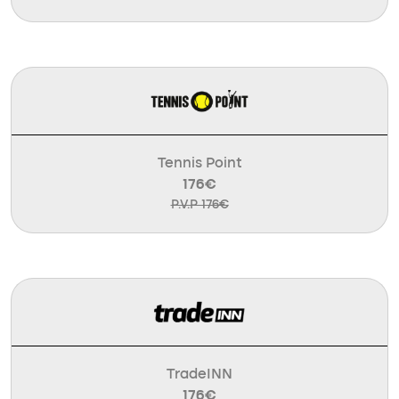
Tennis Point
176€
P.V.P 176€
TradeINN
176€