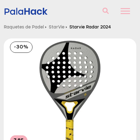
Hack
Pala
Raquetes de Padel
›
StarVie
›
Starvie Radar 2024
Raquetes de Padel
-30%
Perguntas e respostas
Comparador
Blog