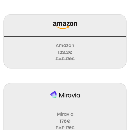
Amazon
123.2€
P.V.P 176€
Miravia
176€
P.V.P 176€