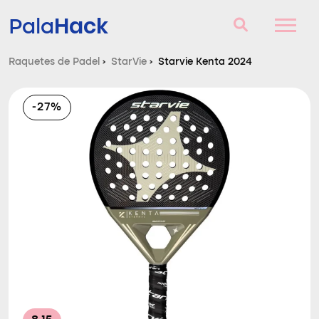
Hack
Pala
Raquetes de Padel
›
StarVie
›
Starvie Kenta 2024
Raquetes de Padel
-27%
Perguntas e respostas
Comparador
Blog