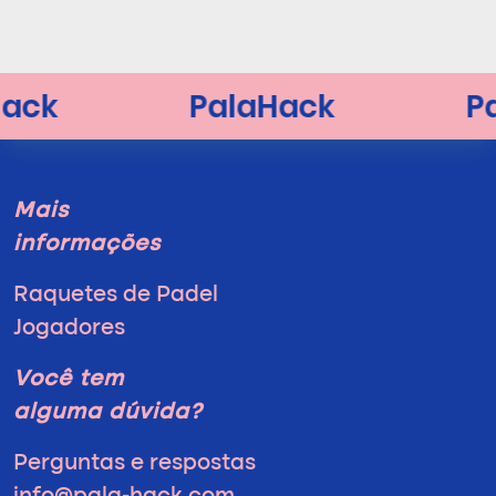
Mais
informações
Raquetes de Padel
Jogadores
Você tem
alguma dúvida?
Perguntas e respostas