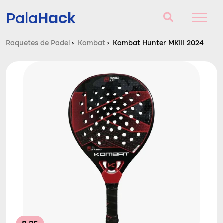
Hack
Pala
Raquetes de Padel
›
Kombat
›
Kombat Hunter MKIII 2024
Raquetes de Padel
Perguntas e respostas
Comparador
Blog