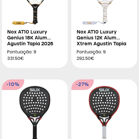
Nox AT10 Luxury
Nox AT10 Luxury
Genius 18K Alum
Genius 12K Alum
Agustín Tapia 2026
Xtrem Agustín Tapia
2026
Pontuação: 9
Pontuação: 9
331.50€
292.50€
-10%
-27%