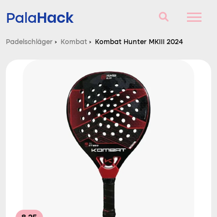
Hack
Pala
Padelschläger
›
Kombat
›
Kombat Hunter MKIII 2024
Padelschläger
Fragen und Antworten
Vergleich
Blog