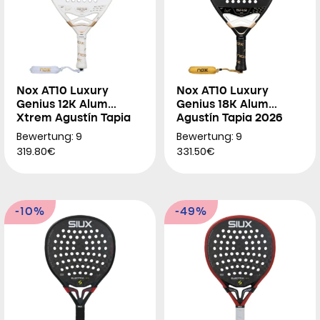
Nox AT10 Luxury
Nox AT10 Luxury
Genius 12K Alum
Genius 18K Alum
Xtrem Agustín Tapia
Agustín Tapia 2026
2026
Bewertung: 9
Bewertung: 9
319.80€
331.50€
-10%
-49%