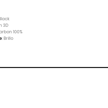
Black
n 3D
Carbon 100%
: Brillo
e