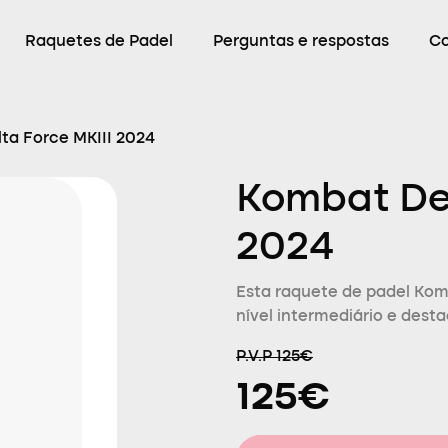
Raquetes de Padel
Perguntas e respostas
C
ta Force MKIII 2024
Kombat Del
2024
Esta raquete de padel Ko
nível intermediário e dest
P.V.P 125€
125€