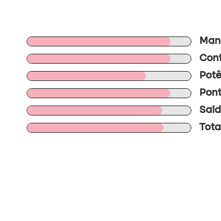
Mano
Cont
Potê
Pont
Saíd
Tota