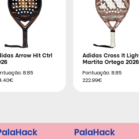
idas Arrow Hit Ctrl
Adidas Cross It Ligh
026
Martita Ortega 2026
ntuação: 8.85
Pontuação: 8.85
4.40€
222.99€