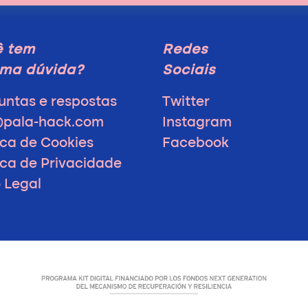
ê tem
Redes
ma dúvida?
Sociais
untas e respostas
Twitter
@pala-hack.com
Instagram
ica de Cookies
Facebook
tica de Privacidade
o Legal