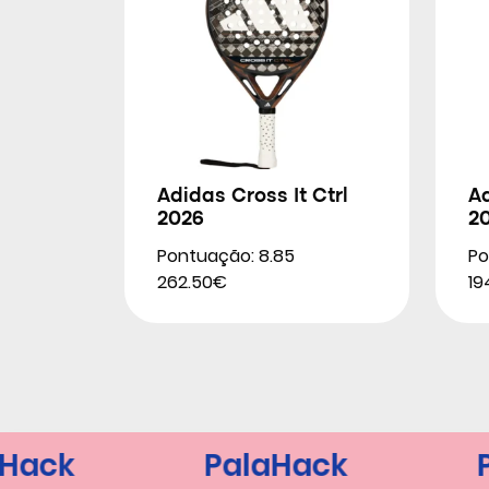
Adidas Cross It Ctrl
Ad
2026
2
Pontuação: 8.85
Po
262.50€
19