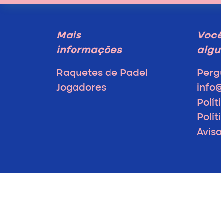
Mais
Voc
informações
algu
Raquetes de Padel
Perg
Jogadores
info
Polít
Polí
Avis