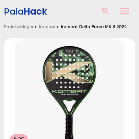
Hack
Pala
Padelschläger
›
Kombat
›
Kombat Delta Force MKIII 2024
Padelschläger
Fragen und Antworten
Vergleich
Blog