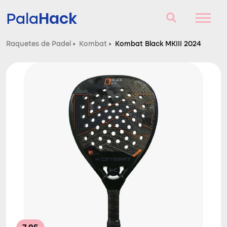
Hack
Pala
Raquetes de Padel
›
Kombat
›
Kombat Black MKIII 2024
Raquetes de Padel
Perguntas e respostas
Comparador
Blog