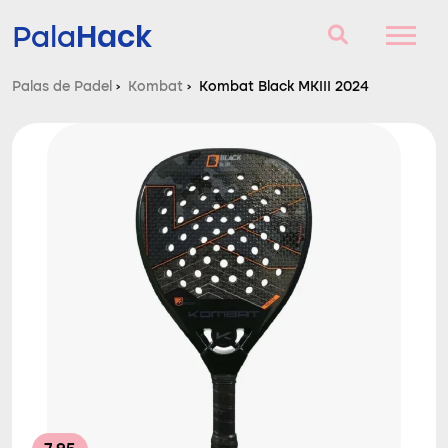
Hack
Pala
Palas de Padel
›
Kombat
›
Kombat Black MKIII 2024
Palas de Padel
Consultorio
Comparador
Blog