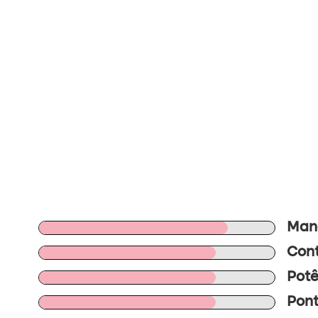
Mano
Cont
Potê
Pont