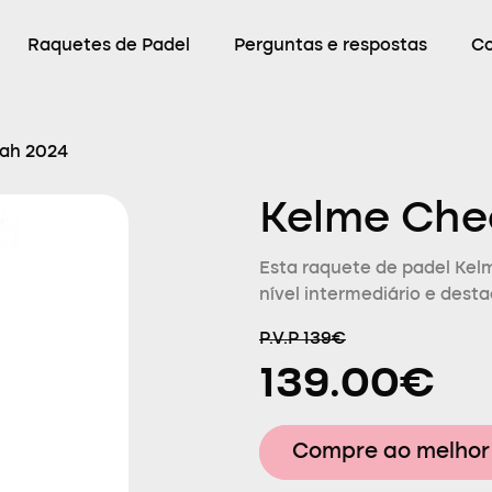
Raquetes de Padel
Perguntas e respostas
C
ah 2024
Kelme Che
Esta raquete de padel Kel
nível intermediário e dest
P.V.P 139€
139.00€
Compre ao melhor