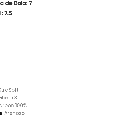
a de Bola: 7
: 7.5
 XtraSoft
Fiber x3
Carbon 100%
: Arenoso
e