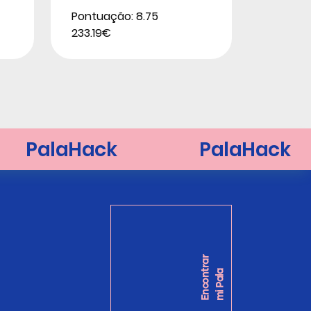
Pontuação: 8.75
233.19€