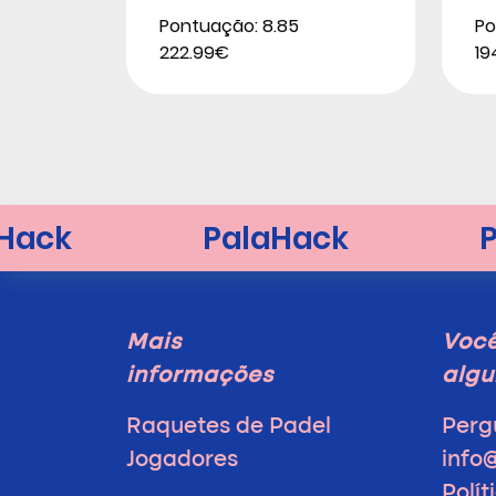
Pontuação: 8.85
Po
222.99€
19
Mais
Voc
informações
algu
Raquetes de Padel
Perg
Jogadores
info
Polít