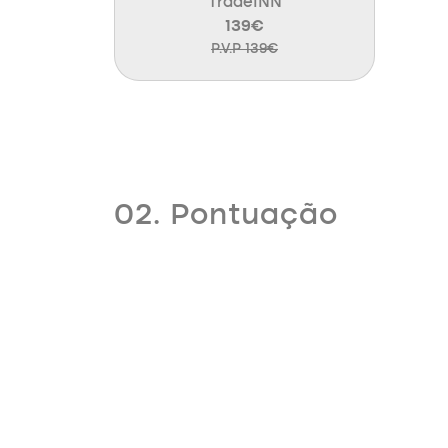
TradeINN
139€
P.V.P 139€
02. Pontuação