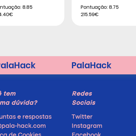
ntuação: 8.85
Pontuação: 8.75
4.40€
215.59€
ê tem
Redes
ma dúvida?
Sociais
untas e respostas
Twitter
@pala-hack.com
Instagram
ica de Cookies
Facebook