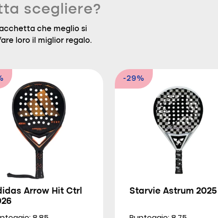
tta scegliere?
a racchetta che meglio si
are loro il miglior regalo.
%
-29%
idas Arrow Hit Ctrl
Starvie Astrum 2025
026
nteggio: 8.85
Punteggio: 8.75