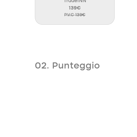
TradeINN
139€
P.V.C 139€
02. Punteggio