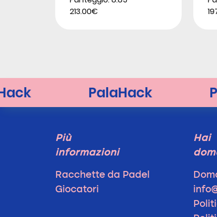
213.00€
19
Più
Hai
informazioni
dom
Racchette da Padel
Doma
Giocatori
info
Polit