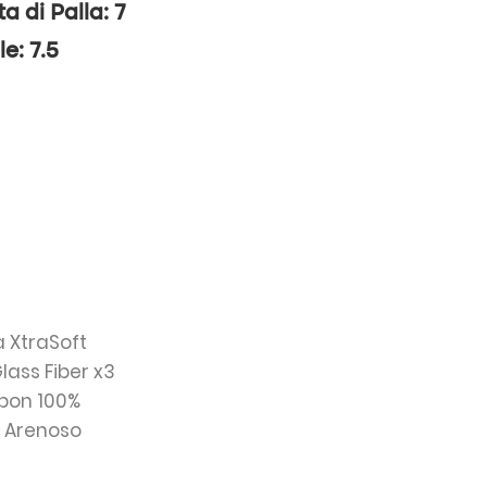
ta di Palla: 7
le: 7.5
a XtraSoft
Glass Fiber x3
rbon 100%
: Arenoso