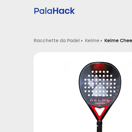
Hack
Pala
Racchette da Padel
›
Kelme
›
Kelme Chee