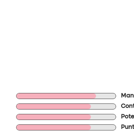
Mano
Cont
Pote
Punt