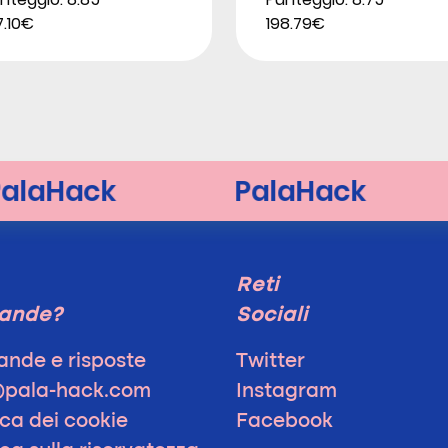
7.10€
198.79€
Reti
ande?
Sociali
nde e risposte
Twitter
@pala-hack.com
Instagram
ica dei cookie
Facebook