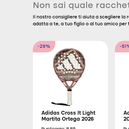
Non sai quale racche
Il nostro consigliere ti aiuta a scegliere l
adatta a te, a tuo figlio o al tuo amico per f
-29%
-51
Adidas Cross It Light
Ad
Martita Ortega 2026
2
Punteggio: 8.85
Pu