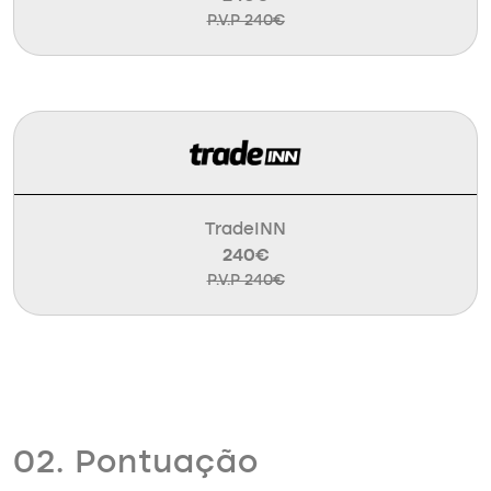
P.V.P 240€
TradeINN
240€
P.V.P 240€
02. Pontuação