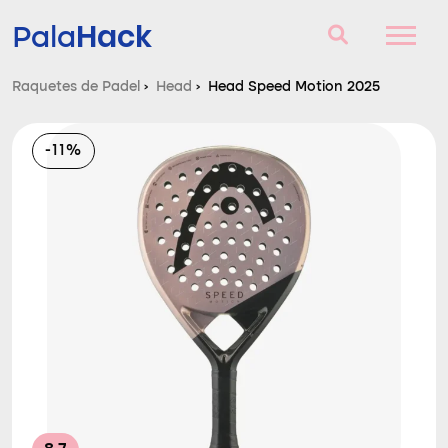
Hack
Pala
Raquetes de Padel
›
Head
›
Head Speed Motion 2025
Raquetes de Padel
-11%
Perguntas e respostas
Comparador
Blog