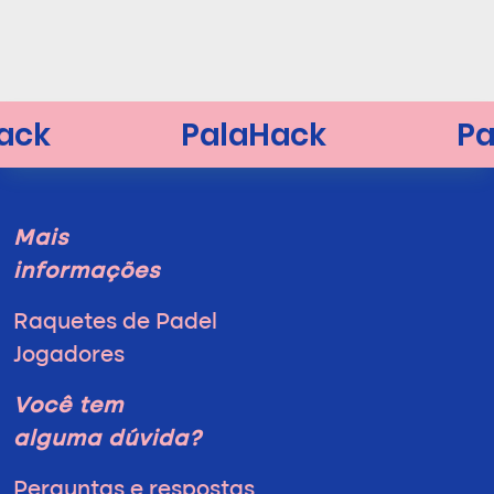
Mais
informações
Raquetes de Padel
Jogadores
Você tem
alguma dúvida?
Perguntas e respostas