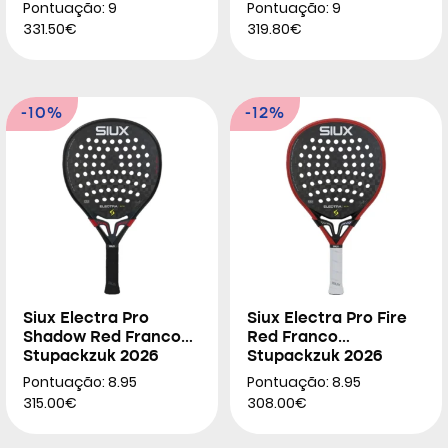
2026
Pontuação: 9
Pontuação: 9
331.50€
319.80€
-10%
-12%
Siux Electra Pro
Siux Electra Pro Fire
Shadow Red Franco
Red Franco
Stupackzuk 2026
Stupackzuk 2026
Pontuação: 8.95
Pontuação: 8.95
315.00€
308.00€