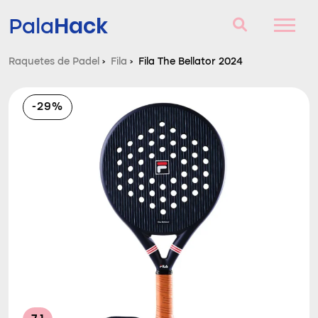
Hack
Pala
Raquetes de Padel
›
Fila
›
Fila The Bellator 2024
Raquetes de Padel
-29%
Perguntas e respostas
Comparador
Blog