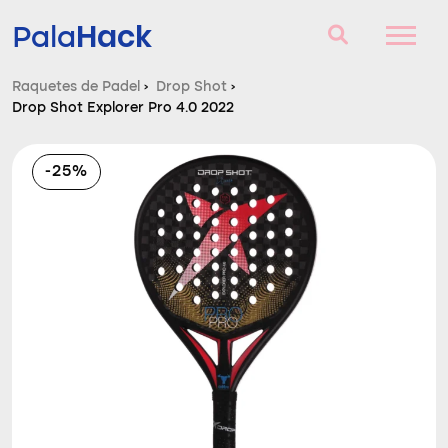
Hack
Pala
Raquetes de Padel
›
Drop Shot
›
Drop Shot Explorer Pro 4.0 2022
Raquetes de Padel
Perguntas e respostas
-25%
Comparador
Blog