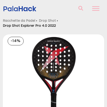
Hack
Pala
Racchette da Padel
›
Drop Shot
›
Drop Shot Explorer Pro 4.0 2022
Racchette da Padel
Domande e risposte
-14%
Comparatore
Blog