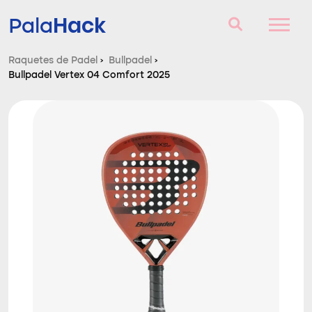
Hack
Pala
Raquetes de Padel
›
Bullpadel
›
Bullpadel Vertex 04 Comfort 2025
Raquetes de Padel
Perguntas e respostas
Comparador
Blog