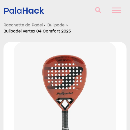
Hack
Pala
Racchette da Padel
›
Bullpadel
›
Bullpadel Vertex 04 Comfort 2025
Racchette da Padel
Domande e risposte
Comparatore
Blog