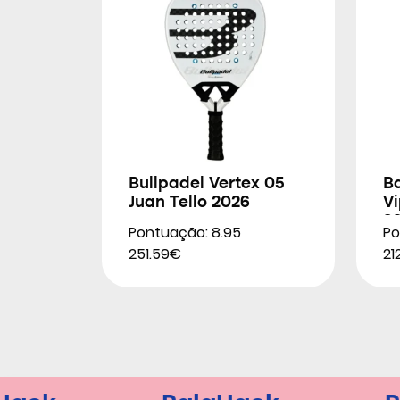
Bullpadel Vertex 05
B
Juan Tello 2026
Vi
2
Pontuação: 8.95
Po
251.59€
21