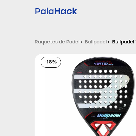
Hack
Pala
Raquetes de Padel
›
Bullpadel
›
Bullpadel
-18%