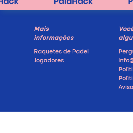
Mais
Voc
informações
algu
Raquetes de Padel
Perg
Jogadores
info
Polít
Polí
Avis