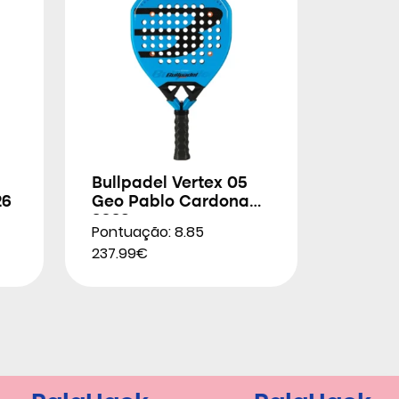
Bullpadel Vertex 05
26
Geo Pablo Cardona
2026
Pontuação: 8.85
237.99€