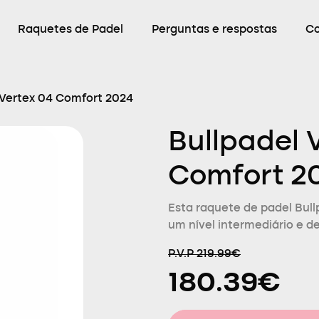
Raquetes de Padel
Perguntas e respostas
C
 Vertex 04 Comfort 2024
Bullpadel 
Comfort 2
Esta raquete de padel Bul
um nível intermediário e d
P.V.P 219.99€
180.39€