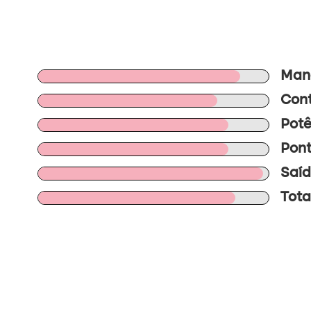
Mano
Cont
Potê
Pont
Saíd
Tota