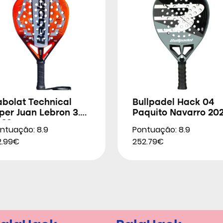
abolat Technical
Bullpadel Hack 04
per Juan Lebron 3.0
Paquito Navarro 20
026
ntuação: 8.9
Pontuação: 8.9
2.99€
252.79€