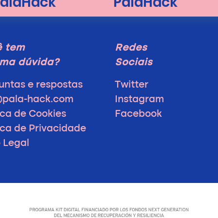
ê tem
Redes
ma dúvida?
Sociais
untas e respostas
Twitter
@pala-hack.com
Instagram
ica de Cookies
Facebook
tica de Privacidade
o Legal