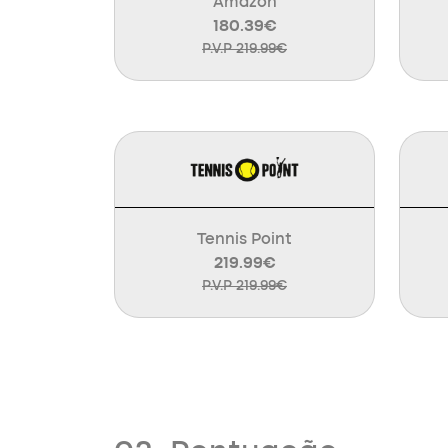
Amazon
180.39€
P.V.P 219.99€
Tennis Point
219.99€
P.V.P 219.99€