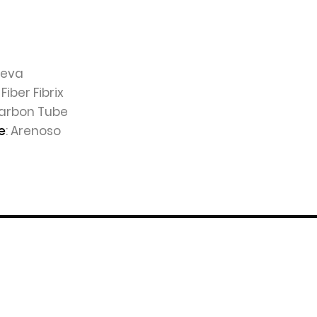
tieva
 Fiber Fibrix
Carbon Tube
: Arenoso
e