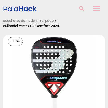
Hack
Pala
Racchette da Padel
›
Bullpadel
›
Bullpadel Vertex 04 Comfort 2024
Racchette da Padel
Domande e risposte
-11%
Comparatore
Blog