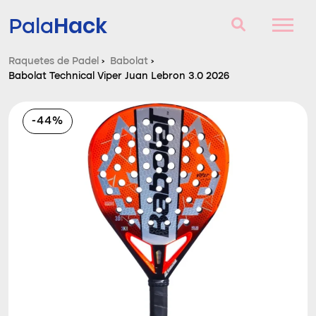
Hack
Pala
Raquetes de Padel
›
Babolat
›
Babolat Technical Viper Juan Lebron 3.0 2026
Raquetes de Padel
Perguntas e respostas
-44%
Comparador
Blog