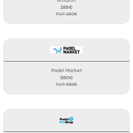
Amazon
285€
P.V.P 380€
Padel Market
380€
P.V.P 380€