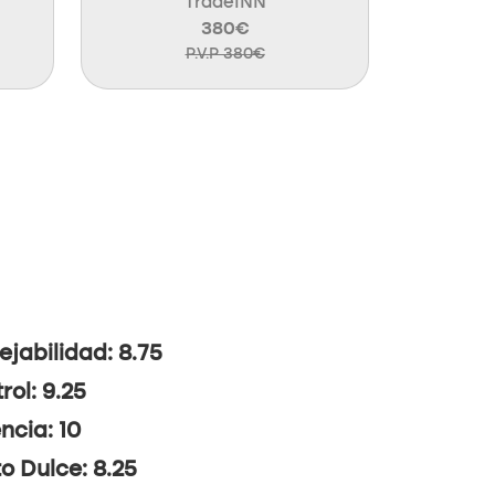
TradeINN
380€
P.V.P 380€
jabilidad: 8.75
rol: 9.25
ncia: 10
o Dulce: 8.25