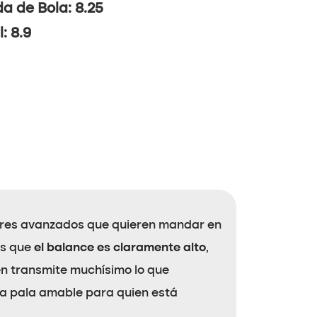
da de Bola: 8.25
l: 8.9
ores avanzados que quieren mandar en
os que
el balance es claramente alto
,
én transmite muchísimo lo que
una pala amable para quien está