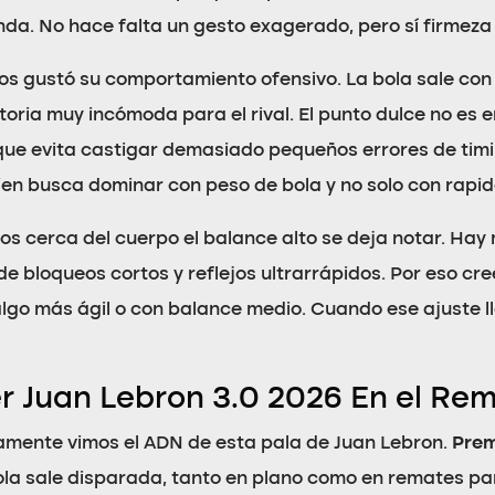
nda. No hace falta un gesto exagerado, pero sí firmeza 
os gustó su comportamiento ofensivo. La bola sale con
oria muy incómoda para el rival. El punto dulce no es e
 que evita castigar demasiado pequeños errores de ti
ien busca dominar con peso de bola y no solo con rapi
os cerca del cuerpo el balance alto se deja notar. Ha
 de bloqueos cortos y reflejos ultrarrápidos. Por eso 
lgo más ágil o con balance medio. Cuando ese ajuste l
r Juan Lebron 3.0 2026 En el Re
ramente vimos el ADN de esta pala de Juan Lebron.
Prem
ola sale disparada, tanto en plano como en remates par