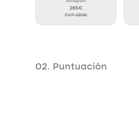
Amazon
285€
P.V.P 380€
02. Puntuación