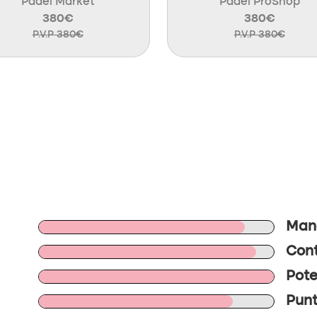
Padel Market
Padel ProShop
380€
380€
P.V.P 380€
P.V.P 380€
Mane
Cont
Pote
Punt