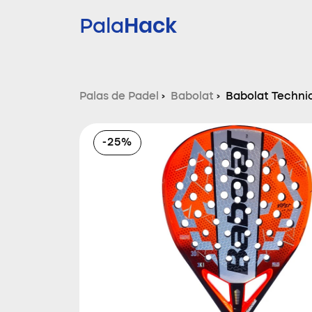
Hack
Pala
Palas de Padel
›
Babolat
›
Babolat Technic
-25%