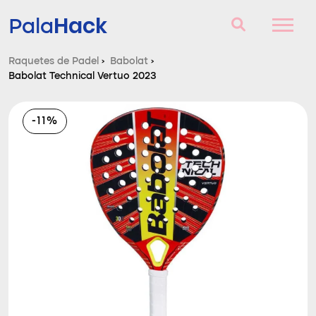
Hack
Pala
Raquetes de Padel
›
Babolat
›
Babolat Technical Vertuo 2023
Raquetes de Padel
Perguntas e respostas
-11%
Comparador
Blog