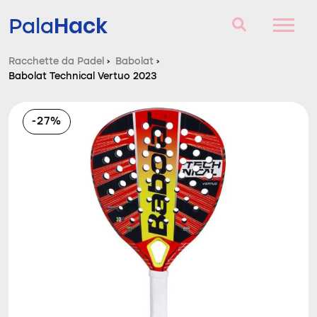
Hack
Pala
Racchette da Padel
›
Babolat
›
Babolat Technical Vertuo 2023
Racchette da Padel
Domande e risposte
-27%
Comparatore
Blog