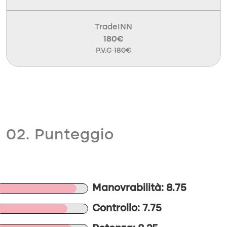
TradeINN
180€
P.V.C 180€
02. Punteggio
Manovrabilità: 8.75
Controllo: 7.75