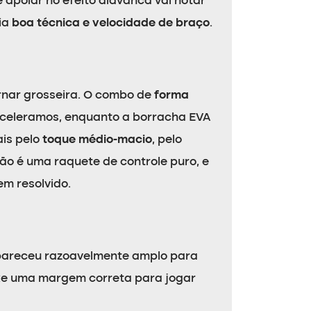
e apoiar no efeito alavanca vai notar
ia
boa técnica e velocidade de braço
.
rnar grosseira. O combo de
forma
aceleramos, enquanto a borracha EVA
ais pelo
toque médio-macio
, pelo
Não é uma raquete de controle puro, e
em resolvido.
 pareceu razoavelmente amplo para
xe uma margem correta para jogar