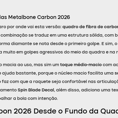
das Metalbone Carbon 2026
aro por onde vai esta versão:
quadro de fibra de carbo
a combinação se traduz em uma estrutura sólida, com 
rma diamante se nota desde o primeiro golpe. E sim, 
a muito em golpes agressivos do meio da quadra e na 
o macia ao uso, mas sim um
toque médio-macio
com aq
e ajuda bastante, porque o núcleo macio facilita uma
s
o faz com que a raquete seja confortável nas articul
abamento
Spin Blade Decal
, além disso, adiciona uma te
lhar a bola com intenção.
bon 2026 Desde o Fundo da Qua