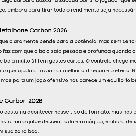
 algo útil para buscar a sacada por 3. O jogador que s
o, embora para tirar todo o rendimento seja necessár
 Metalbone Carbon 2026
que claramente pende para a potência, mas sem se to
o
faz com que a bola saia pesada e profunda quando 
bola muito útil em gestos curtos. O controle chega m
so que ajuda a trabalhar melhor a direção e o efeito. 
 mas para um jogo ofensivo nos parece um equilíbrio b
e Carbon 2026
o costuma acontecer nesse tipo de formato, mas nos
ansforma o golpe descentrado em mágica, embora dei
 sua zona boa.