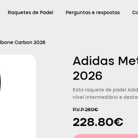
Raquetes de Padel
Perguntas e respostas
C
lbone Carbon 2026
Adidas Me
2026
Esta raquete de padel Adi
nível intermediário e desta
P.V.P 260€
228.80€