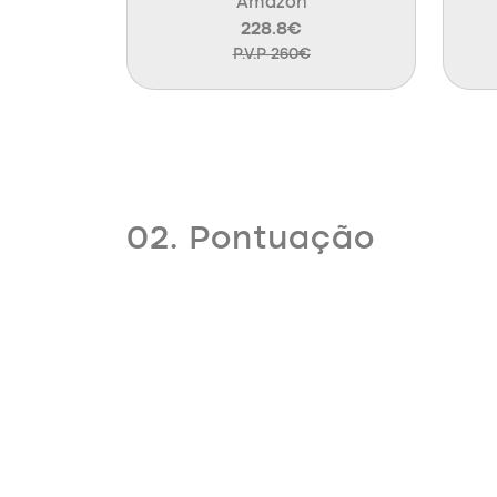
Amazon
228.8€
P.V.P 260€
02. Pontuação