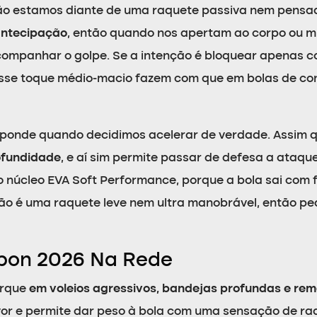
não estamos diante de uma raquete passiva nem pensa
 antecipação
, então quando nos apertam ao corpo ou 
mpanhar o golpe. Se a intenção é bloquear apenas com
esse toque médio-macio fazem com que em bolas de cont
ponde quando decidimos acelerar de verdade. Assim 
ofundidade
, e aí sim permite passar de defesa a ataq
núcleo EVA Soft Performance, porque a bola sai com f
não é uma raquete leve nem ultra manobrável, então pe
bon 2026 Na Rede
orque
em voleios agressivos, bandejas profundas e rem
avor e permite dar peso à bola com uma sensação de ra