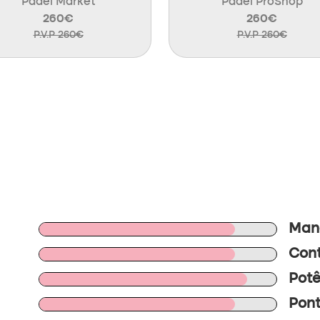
Padel Market
Padel ProShop
260€
260€
P.V.P 260€
P.V.P 260€
Mano
Cont
Potê
Pont