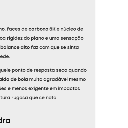
no
, faces de
carbono 6K
e núcleo de
boa rigidez do plano e uma sensação
o
balance alto
faz com que se sinta
rede.
uele ponto de resposta seca quando
aída de bola
muito agradável mesmo
ações e menos exigente em impactos
xtura rugosa que se nota
dra