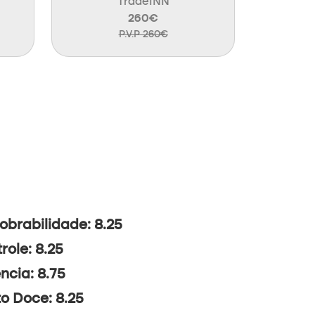
TradeINN
260€
P.V.P 260€
brabilidade: 8.25
role: 8.25
ncia: 8.75
o Doce: 8.25