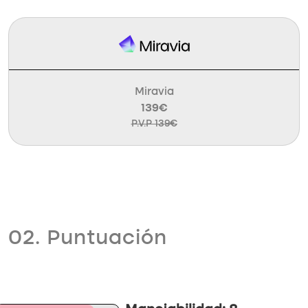
Miravia
139€
P.V.P 139€
02. Puntuación