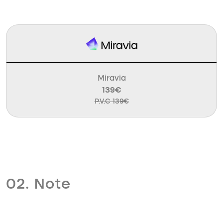
Miravia
139€
P.V.C 139€
02. Note