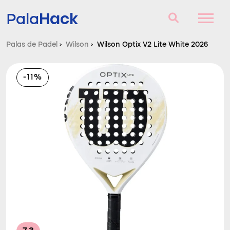
Hack
Pala
Palas de Padel
›
Wilson
›
Wilson Optix V2 Lite White 2026
Palas de Padel
-11%
Consultorio
Comparador
Blog