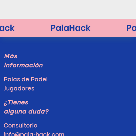
Más
información
Palas de Padel
Jugadores
¿Tienes
alguna duda?
Consultorio
info@pala-hack.com