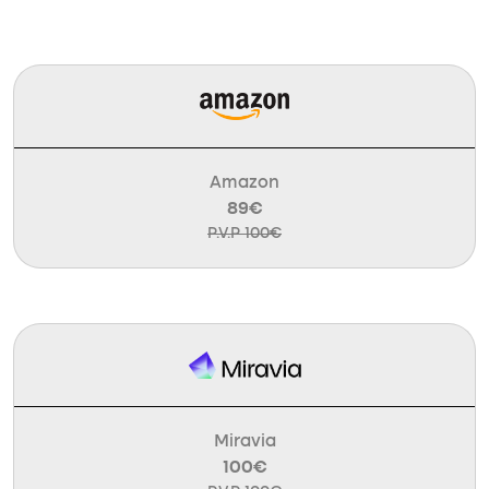
Amazon
89€
P.V.P 100€
Miravia
100€