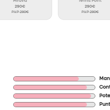
Miravia
Tennis Point
290€
290€
P.V.P 290€
P.V.P 290€
Mane
Cont
Pote
Punt