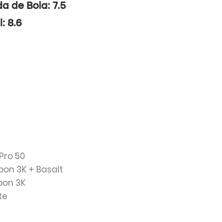
da de Bola: 7.5
l: 8.6
 Pro 50
bon 3K + Basalt
bon 3K
te