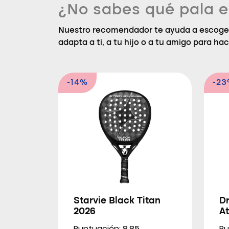
¿No sabes qué pala e
Nuestro recomendador te ayuda a escoger
adapta a ti, a tu hijo o a tu amigo para hac
-14%
-2
Starvie Black Titan
D
2026
At
Puntuación: 8.85
Pu