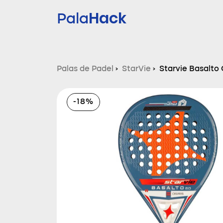
Hack
Pala
Palas de Padel
›
StarVie
›
Starvie Basalto 
-18%