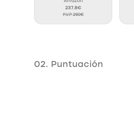
Amazon
237.8€
P.V.P 290€
02. Puntuación