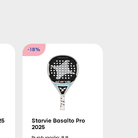
-18%
25
Starvie Basalto Pro
2025
Puntuación: 8.8