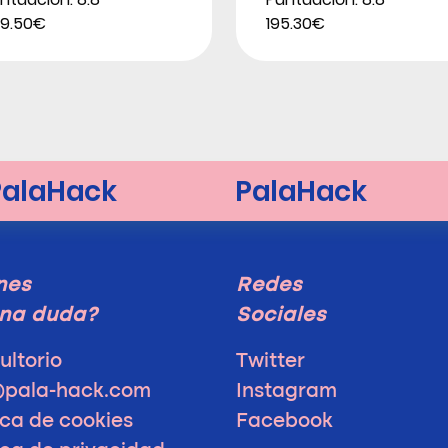
9.50€
195.30€
nes
Redes
na duda?
Sociales
ultorio
Twitter
@pala-hack.com
Instagram
ica de cookies
Facebook