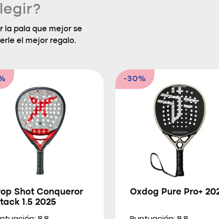
legir?
 la pala que mejor se
erle el mejor regalo.
3%
-30%
rop Shot Conqueror
Oxdog Pure Pro+ 20
tack 1.5 2025
ntuación: 8.8
Puntuación: 8.8