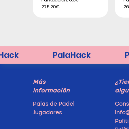
275.20€
26
Más
¿Tie
información
algu
Palas de Padel
Cons
Jugadores
info
Polít