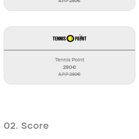
A.P.P 290€
Tennis Point
290€
A.P.P 290€
02. Score