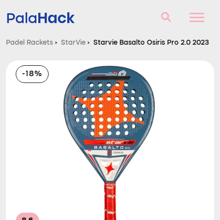
Hack
Pala
Padel Rackets
›
StarVie
›
Starvie Basalto Osiris Pro 2.0 2023
Padel Rackets
-18%
Vragen en antwoorden
Vergelijker
Blog