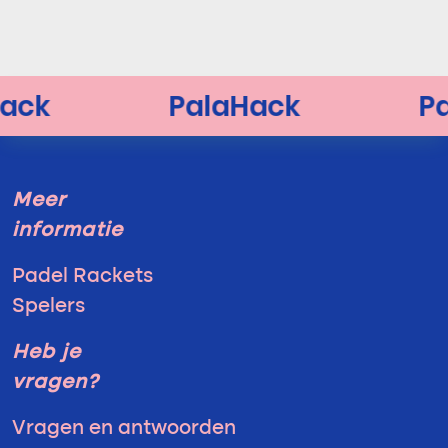
Meer
informatie
Padel Rackets
Spelers
Heb je
vragen?
Vragen en antwoorden