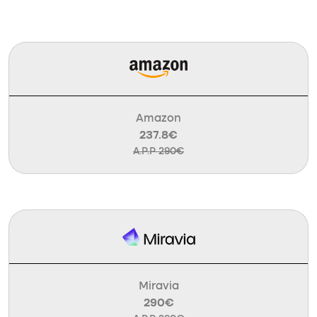
Amazon
237.8€
A.P.P 290€
Miravia
290€