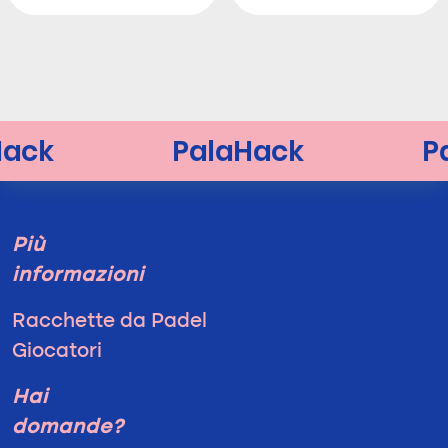
Più
informazioni
Racchette da Padel
Giocatori
Hai
domande?