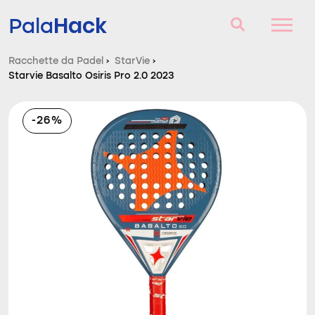
Hack
Pala
Racchette da Padel
›
StarVie
›
Starvie Basalto Osiris Pro 2.0 2023
Racchette da Padel
Domande e risposte
-26%
Comparatore
Blog