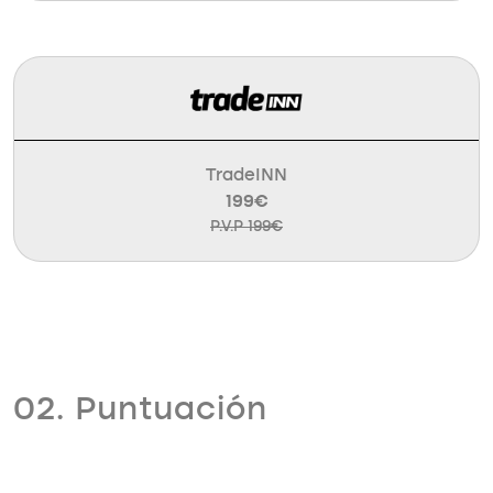
TradeINN
199€
P.V.P 199€
02. Puntuación