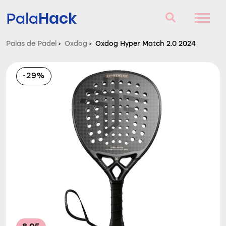
Hack
Pala
Palas de Padel
›
Oxdog
›
Oxdog Hyper Match 2.0 2024
Palas de Padel
-29%
Consultorio
Comparador
Blog