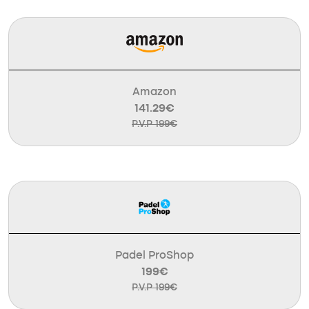
Amazon
141.29€
P.V.P 199€
Padel ProShop
199€
P.V.P 199€