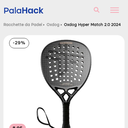
Hack
Pala
Racchette da Padel
›
Oxdog
›
Oxdog Hyper Match 2.0 2024
Racchette da Padel
-29%
Domande e risposte
Comparatore
Blog