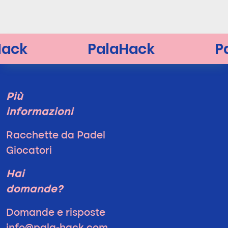
Più
informazioni
Racchette da Padel
Giocatori
Hai
domande?
Domande e risposte