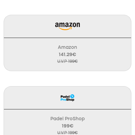
Amazon
141.29€
U.V.P 199€
Padel ProShop
199€
U.V.P 199€