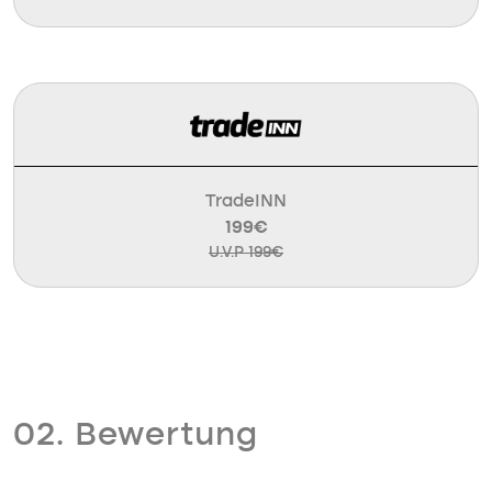
TradeINN
199€
U.V.P 199€
02. Bewertung