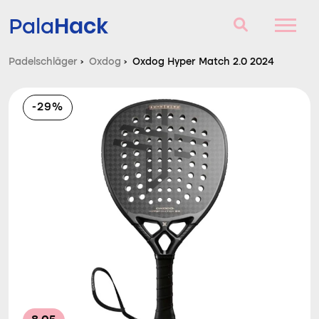
Hack
Pala
Padelschläger
›
Oxdog
›
Oxdog Hyper Match 2.0 2024
Padelschläger
-29%
Fragen und Antworten
Vergleich
Blog