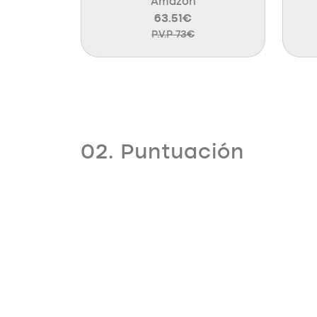
Amazon
63.51€
P.V.P 73€
02. Puntuación