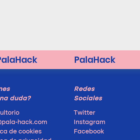
nes
Redes
na duda?
Sociales
ultorio
Twitter
@pala-hack.com
Instagram
ica de cookies
Facebook