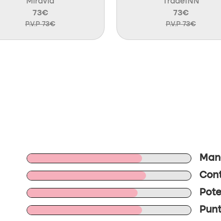
Miravia
TradeINN
73€
73€
P.V.P 73€
P.V.P 73€
Mane
Cont
Pote
Punt