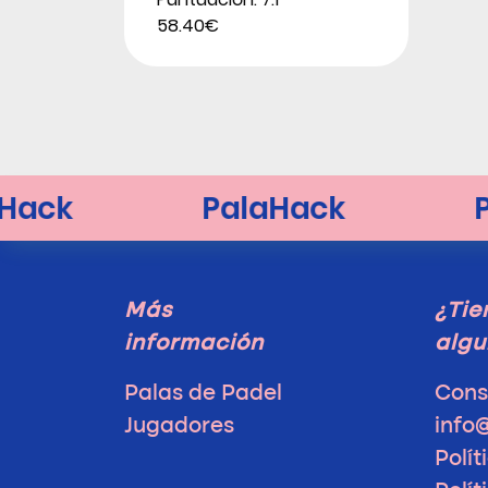
58.40€
Más
¿Tie
información
algu
Palas de Padel
Cons
Jugadores
info
Polít