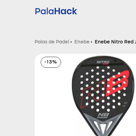
Hack
Pala
Palas de Padel
›
Enebe
›
Enebe Nitro Red 
-13%