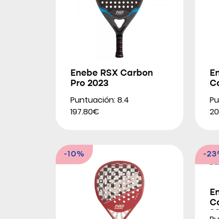
Enebe RSX Carbon
E
Pro 2023
C
Puntuación: 8.4
Pu
197.80€
20
-10%
-2
En
C
2