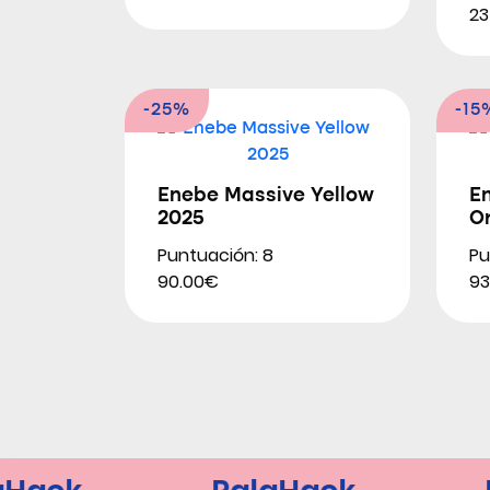
23
-25%
-15
Enebe Massive Yellow
E
2025
O
Puntuación: 8
Pu
90.00€
93