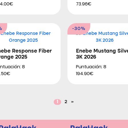
4.00€
73.96€
%
-30%
nebe Response Fiber
Enebe Mustang Silv
range 2025
3K 2026
ntuación: 8
Puntuación: 8
.50€
194.90€
1
2
»