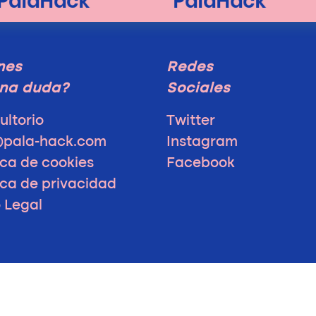
nes
Redes
na duda?
Sociales
ultorio
Twitter
@pala-hack.com
Instagram
ica de cookies
Facebook
ica de privacidad
o Legal