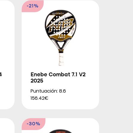
-21%
4
Enebe Combat 7.1 V2
2025
Puntuación: 8.6
156.42€
-30%