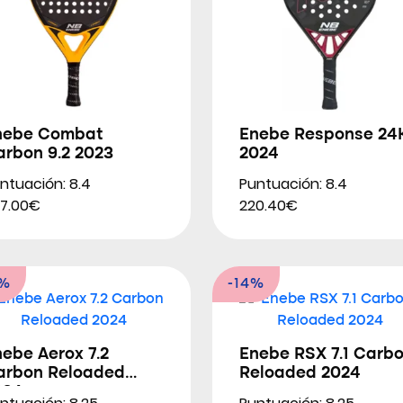
nebe Combat
Enebe Response 24
arbon 9.2 2023
2024
ntuación: 8.4
Puntuación: 8.4
7.00€
220.40€
3%
-14%
ebe Aerox 7.2
Enebe RSX 7.1 Carb
arbon Reloaded
Reloaded 2024
024