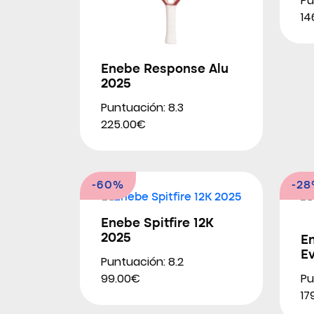
Pu
14
Enebe Response Alu
2025
Puntuación: 8.3
225.00€
-60%
-2
Enebe Spitfire 12K
2025
E
E
Puntuación: 8.2
Pu
99.00€
17