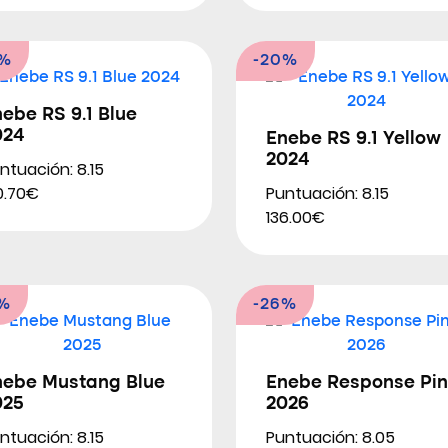
9%
-20%
ebe RS 9.1 Blue
024
Enebe RS 9.1 Yellow
2024
ntuación: 8.15
Puntuación: 8.15
0.70€
136.00€
2%
-26%
nebe Mustang Blue
Enebe Response Pin
025
2026
ntuación: 8.15
Puntuación: 8.05