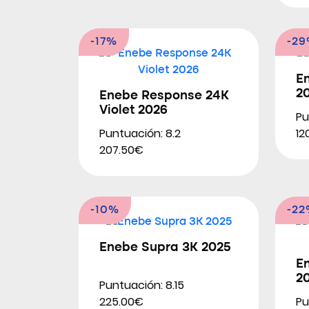
-17%
-2
En
2
Enebe Response 24K
Violet 2026
Pu
Puntuación: 8.2
12
207.50€
-10%
-2
Enebe Supra 3K 2025
E
2
Puntuación: 8.15
Pu
225.00€