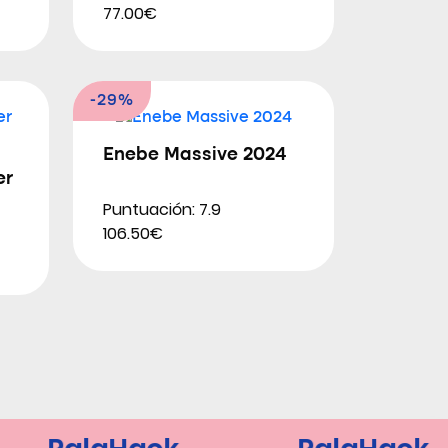
77.00€
-29%
Enebe Massive 2024
er
Puntuación: 7.9
106.50€