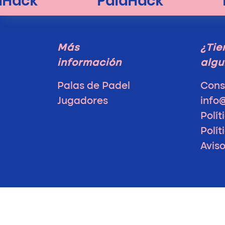
Más
¿Tie
información
algu
Palas de Padel
Cons
Jugadores
info
Polít
Polít
Avis