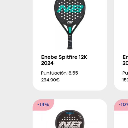
Enebe Spitfire 12K
En
2024
2
Puntuación: 8.55
Pu
234.90€
15
-14%
-10