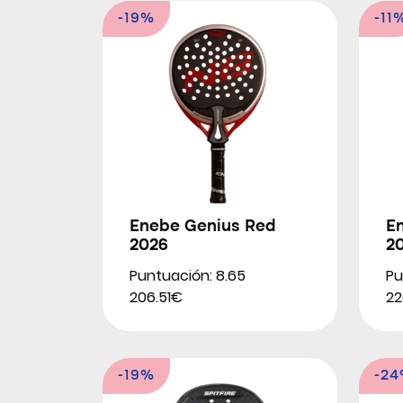
-19%
-11
Enebe Genius Red
E
2026
2
Puntuación: 8.65
Pu
206.51€
22
-19%
-2