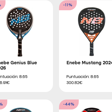
%
-11%
nebe Genius Blue
Enebe Mustang 202
026
ntuación: 8.65
Puntuación: 8.65
6.91€
300.82€
4%
-44%