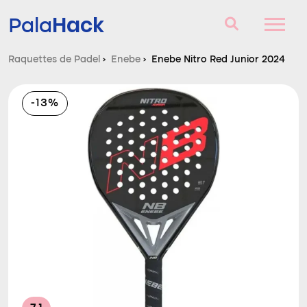
Hack
Pala
Raquettes de Padel
›
Enebe
›
Enebe Nitro Red Junior 2024
Raquettes de Padel
-13%
Questions et réponses
Comparateur
Blog