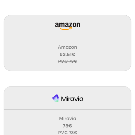
Amazon
63.51€
P.V.C 73€
Miravia
73€
P.V.C 73€