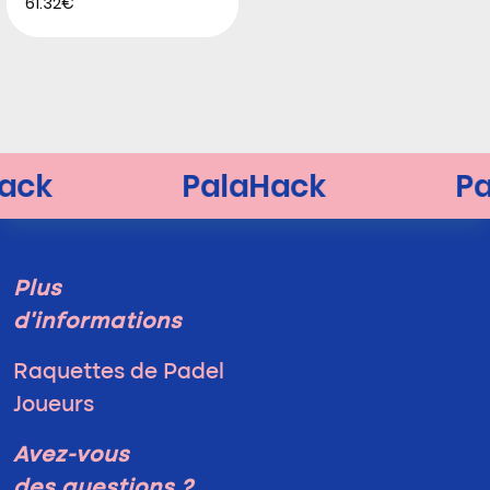
61.32€
Plus
d'informations
Raquettes de Padel
Joueurs
Avez-vous
des questions ?