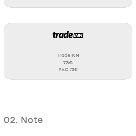
TradeINN
73€
P.V.C 73€
02. Note