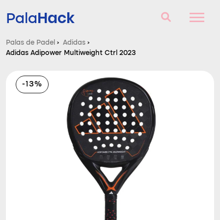
Hack
Pala
Palas de Padel
›
Adidas
›
Adidas Adipower Multiweight Ctrl 2023
Palas de Padel
Consultorio
-13%
Comparador
Blog