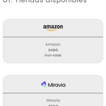
01. Tiendas disponibles
Amazon
348€
P.V.P 400€
Miravia