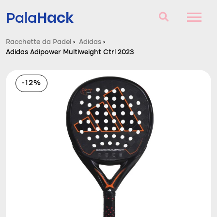
Hack
Pala
Racchette da Padel
›
Adidas
›
Adidas Adipower Multiweight Ctrl 2023
Racchette da Padel
Domande e risposte
-12%
Comparatore
Blog