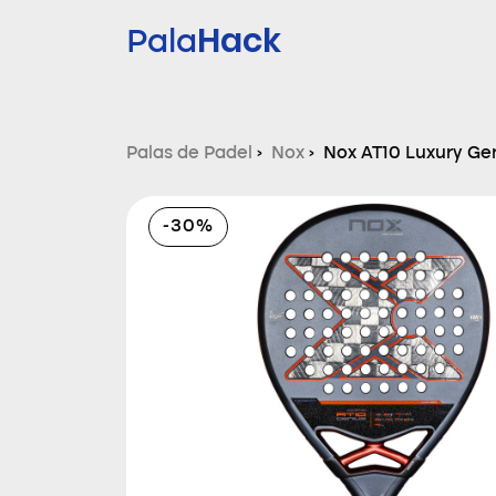
Hack
Pala
Palas de Padel
›
Nox
›
Nox AT10 Luxury Gen
2025
-30%