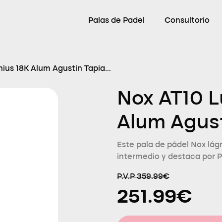
Palas de Padel
Consultorio
ius 18K Alum Agustin Tapia
Nox AT10 L
Alum Agust
Este pala de pádel Nox lág
intermedio y destaca por 
P.V.P 359.99€
251.99€