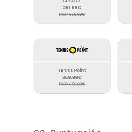
Amazon
251.99€
P.V.P 359.99€
Tennis Point
359.99€
P.V.P 359.99€