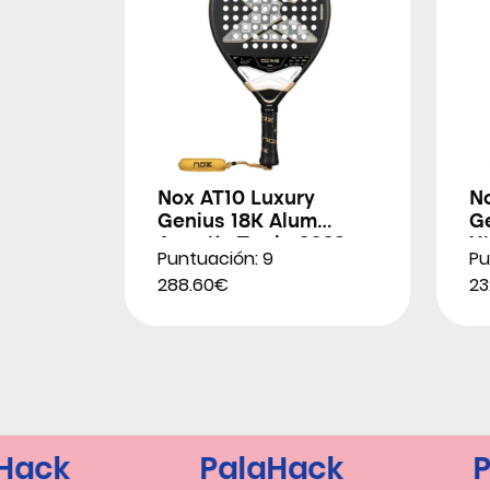
Nox AT10 Luxury
N
Genius 18K Alum
G
Agustín Tapia 2026
X
Puntuación: 9
Pu
2
288.60€
23