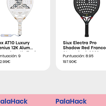
ox AT10 Luxury
Siux Electra Pro
enius 12K Alum
Shadow Red Franco
trem Agustín Tapia
Stupackzuk 2026
ntuación: 9
Puntuación: 8.95
026
2.99€
197.90€