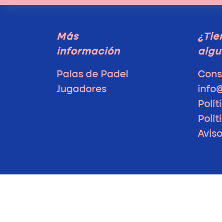
Más
¿Tie
información
algu
Palas de Padel
Cons
Jugadores
info
Polít
Polít
Avis