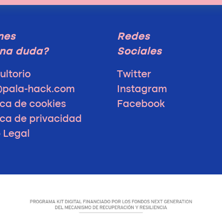
nes
Redes
na duda?
Sociales
ultorio
Twitter
@pala-hack.com
Instagram
ica de cookies
Facebook
ica de privacidad
o Legal