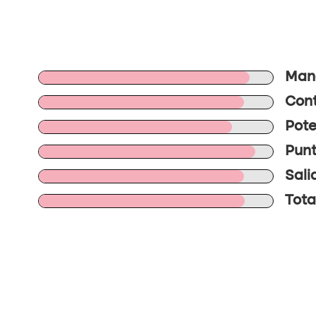
Mane
Cont
Pote
Punt
Sali
Tota