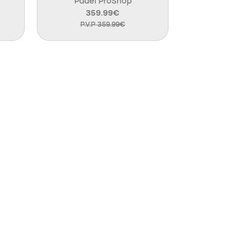
Padel ProShop
359.99€
P.V.P 359.99€