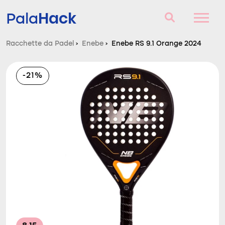
Hack
Pala
Racchette da Padel
›
Enebe
›
Enebe RS 9.1 Orange 2024
Racchette da Padel
-21%
Domande e risposte
Comparatore
Blog