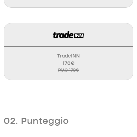
TradeINN
170€
P.V.C 170€
02. Punteggio