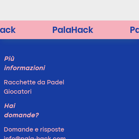
Più
informazioni
Racchette da Padel
Giocatori
Hai
domande?
Domande e risposte