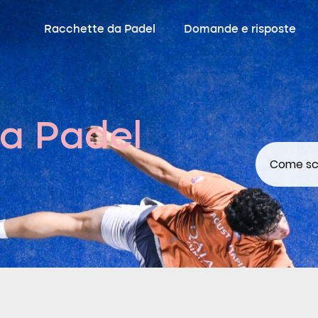
Racchette da Padel
Domande e risposte
a Padel
Come sce