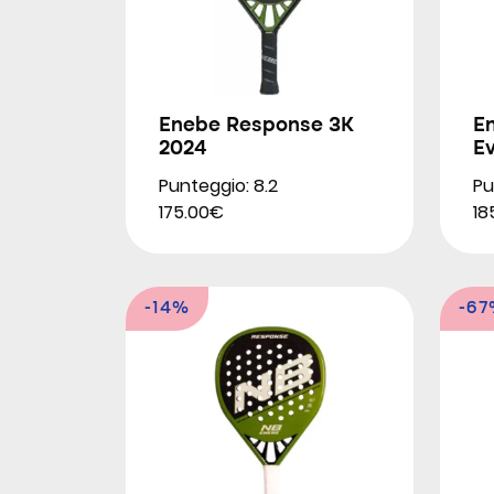
Enebe Response 3K
E
2024
E
Punteggio: 8.2
Pu
175.00€
18
-14%
-6