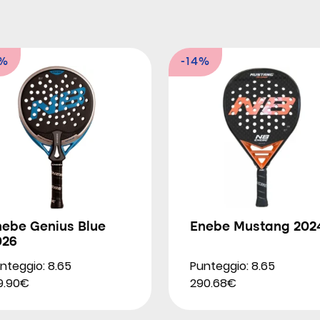
6%
-14%
nebe Genius Blue
Enebe Mustang 202
026
nteggio: 8.65
Punteggio: 8.65
9.90€
290.68€