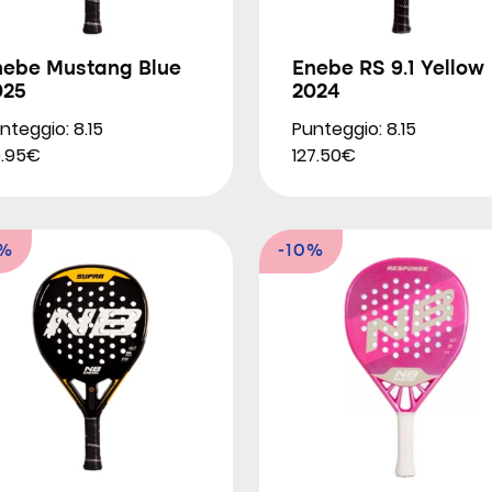
nebe Mustang Blue
Enebe RS 9.1 Yellow
025
2024
nteggio: 8.15
Punteggio: 8.15
.95€
127.50€
9%
-10%