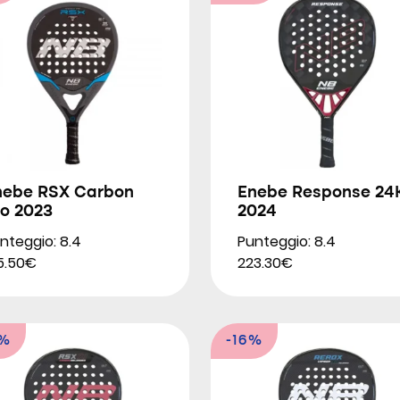
nebe RSX Carbon
Enebe Response 24
ro 2023
2024
nteggio: 8.4
Punteggio: 8.4
5.50€
223.30€
3%
-16%