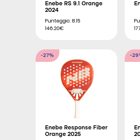
Enebe RS 9.1 Orange
E
2024
Punteggio: 8.15
Pu
146.20€
17
-27%
-2
Enebe Response Fiber
E
Orange 2025
2