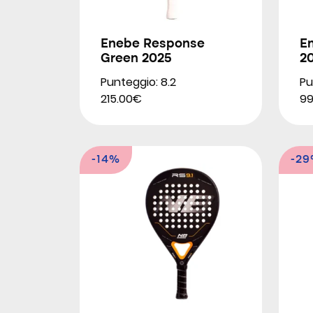
Enebe Response
E
Green 2025
2
Punteggio: 8.2
Pu
215.00€
99
-14%
-2