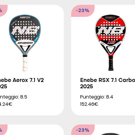
%
-23%
ebe Aerox 7.1 V2
Enebe RSX 7.1 Carb
025
2025
nteggio: 8.5
Punteggio: 8.4
4.24€
152.46€
%
-23%