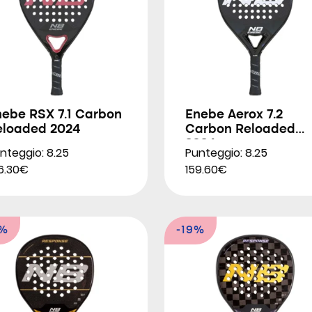
nebe RSX 7.1 Carbon
Enebe Aerox 7.2
eloaded 2024
Carbon Reloaded
2024
nteggio: 8.25
Punteggio: 8.25
6.30€
159.60€
6%
-19%