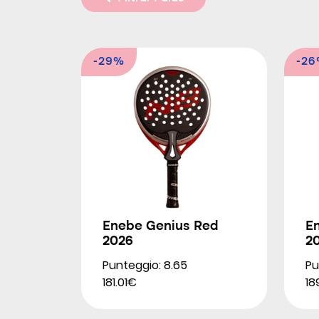
-29%
-2
Enebe Genius Red
E
2026
2
Punteggio: 8.65
Pu
181.01€
18