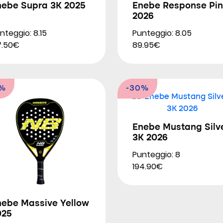
nebe Supra 3K 2025
Enebe Response Pin
2026
nteggio: 8.15
Punteggio: 8.05
7.50€
89.95€
9%
-30%
Enebe Mustang Silv
3K 2026
Punteggio: 8
194.90€
nebe Massive Yellow
025