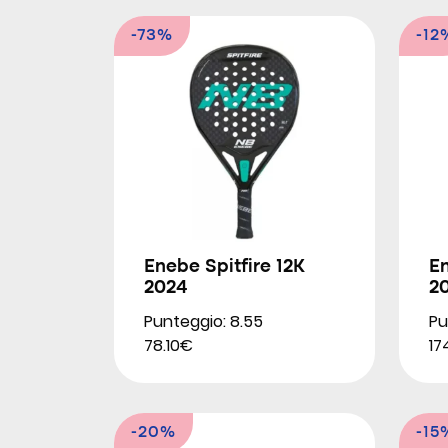
-73%
-12
Enebe Spitfire 12K
En
2024
2
Punteggio: 8.55
Pu
78.10€
17
-20%
-15