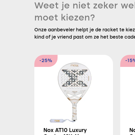
Weet je niet zeker we
moet kiezen?
Onze aanbeveler helpt je de racket te kieze
kind of je vriend past om ze het beste cad
-25%
-15
Nox AT10 Luxury
N