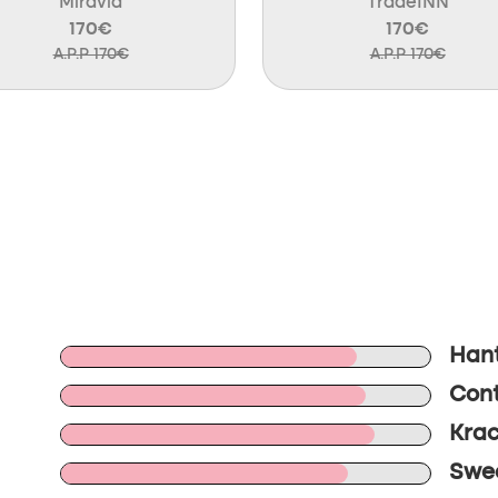
Miravia
TradeINN
170€
170€
A.P.P 170€
A.P.P 170€
Hant
Cont
Krac
Swee