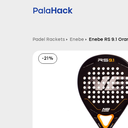
Hack
Pala
Padel Rackets
›
Enebe
›
Enebe RS 9.1 Ora
-21%