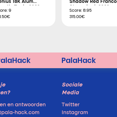
enius 18K Alum
Shadow Red Franco
gustín Tapia 2026
Stupackzuk 2026
ore: 9
Score: 8.95
1.50€
315.00€
je
Sociale
gen?
Media
en en antwoorden
Twitter
@pala-hack.com
Instagram