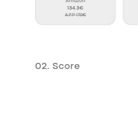
Amazon
134.3€
A.P.P 170€
02. Score