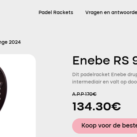
Padel Rackets
Vragen en antwoord
nge 2024
Enebe RS 
Dit padelracket Enebe drup
intermediair en valt op doo
A.P.P 170€
134.30€
Koop voor de beste