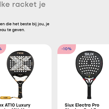
lke racket je
n die het beste bij jou, je
eau te geven.
%
-10%
ox AT10 Luxury
Siux Electra Pro