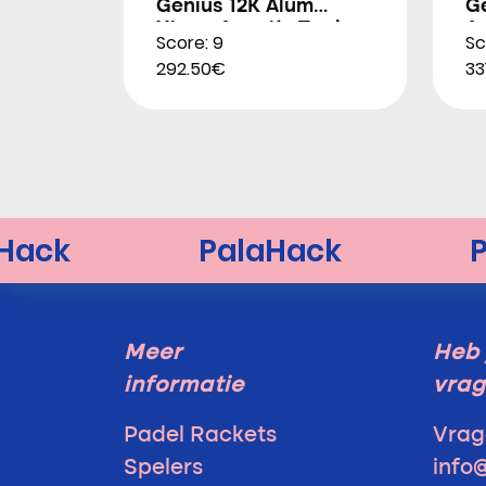
Genius 12K Alum
G
Xtrem Agustín Tapia
A
Score: 9
Sc
2026
292.50€
33
Meer
Heb 
informatie
vra
Padel Rackets
Vrag
Spelers
info