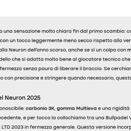
to una sensazione molto chiara fin dal primo scambio: 
 con un tocco leggermente meno secco rispetto alla v
 alla Neuron dell’anno scorso, anche se sì un colpo con
m
ello che si adatta molto bene al giocatore tecnico che
ermezza senza paura di liberare il braccio. Se cerchiam
to con precisione e stringere quando necessario, quest
el Neuron 2025
onoscibile:
carbonio 3K, gomma Multieva
e una rigidità
recedente, e per tocco la collochiamo tra una Bullpadel 
 LTD 2023 in fermezza generale. Questa versione inco