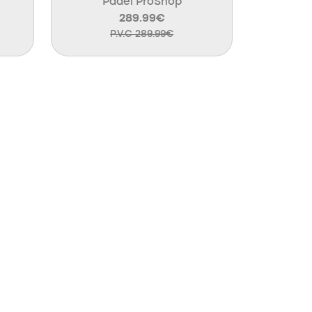
Padel ProShop
289.99€
P.V.C 289.99€