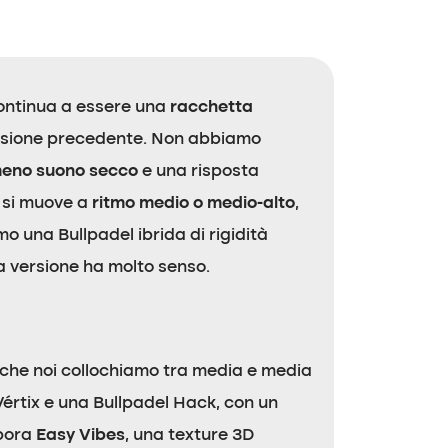
continua a essere una
racchetta
ersione precedente. Non abbiamo
eno suono secco
e una risposta
 si muove a
ritmo medio o medio-alto
,
o una Bullpadel ibrida di rigidità
a versione ha molto senso.
 che noi collochiamo tra media e media
Vértix e una Bullpadel Hack, con un
rpora
Easy Vibes
, una texture 3D