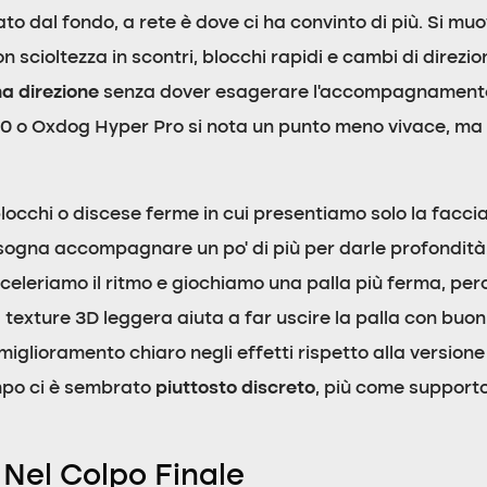
to dal fondo, a rete è dove ci ha convinto di più. Si mu
 scioltezza in scontri, blocchi rapidi e cambi di direzio
na direzione
senza dover esagerare l’accompagnamento d
T10 o Oxdog Hyper Pro si nota un punto meno vivace, 
blocchi o discese ferme in cui presentiamo solo la facci
isogna accompagnare un po’ di più per darle profondità.
celeriamo il ritmo e giochiamo una palla più ferma, pe
a texture 3D leggera aiuta a far uscire la palla con buon
ioramento chiaro negli effetti rispetto alla versione 20
mpo ci è sembrato
piuttosto discreto
, più come suppor
Nel Colpo Finale