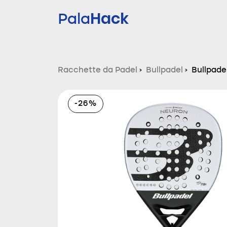
Hack
Pala
Racchette da Padel
›
Bullpadel
›
Bullpade
-26%