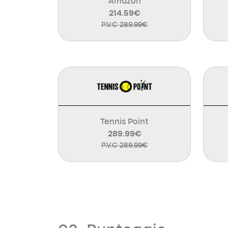
Amazon
214.59€
P.V.C 289.99€
Tennis Point
289.99€
P.V.C 289.99€