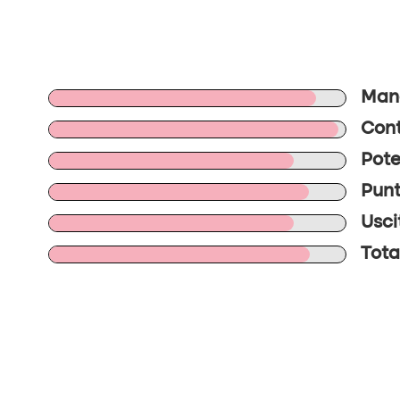
Mano
Cont
Pote
Punt
Usci
Tota