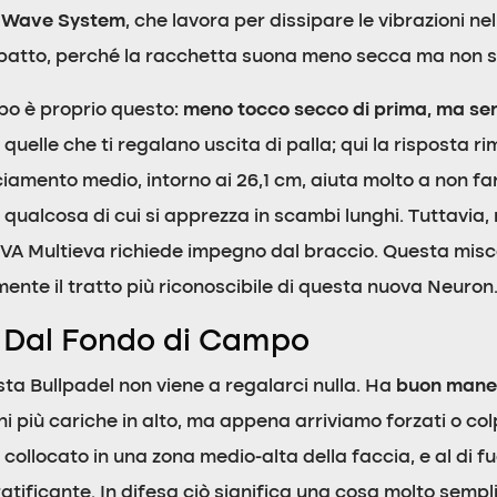
a
Wave System
, che lavora per dissipare le vibrazioni ne
mpatto, perché la racchetta suona meno secca ma non s
o è proprio questo:
meno tocco secco di prima, ma sen
quelle che ti regalano uscita di palla; qui la risposta
anciamento medio, intorno ai 26,1 cm, aiuta molto a non 
qualcosa di cui si apprezza in scambi lunghi. Tuttavia,
A Multieva richiede impegno dal braccio. Questa misce
ente il tratto più riconoscibile di questa nuova Neuron
 Dal Fondo di Campo
sta Bullpadel non viene a regalarci nulla. Ha
buon mane
i più cariche in alto, ma appena arriviamo forzati o co
 collocato in una zona medio-alta della faccia, e al di fu
atificante. In difesa ciò significa una cosa molto sempl