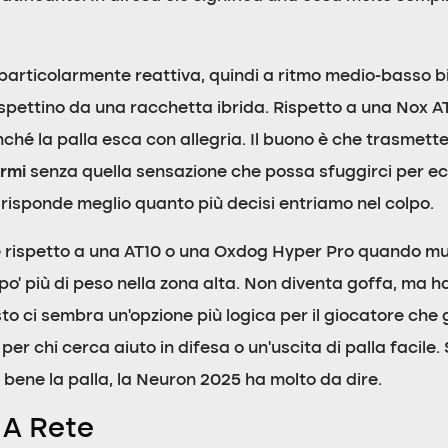
particolarmente reattiva, quindi a ritmo medio-basso 
aspettino da una racchetta ibrida. Rispetto a una Nox 
nché la palla esca con allegria. Il buono è che trasmet
ermi
senza quella sensazione che possa sfuggirci per e
risponde meglio quanto più decisi entriamo nel colpo.
e rispetto a una AT10 o una Oxdog Hyper Pro quando m
o’ più di peso nella zona alta. Non diventa goffa, ma h
to ci sembra un’opzione più logica per il giocatore ch
per chi cerca aiuto in difesa o un’uscita di palla facile.
ene la palla, la Neuron 2025 ha molto da dire.
 A Rete